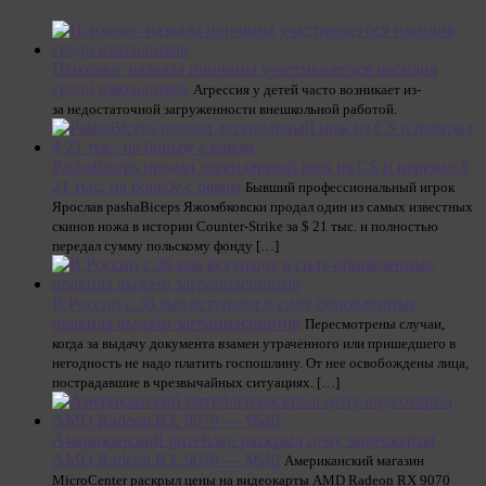
Психолог назвала причины участившегося насилия
среди школьников
Агрессия у детей часто возникает из-
за недостаточной загруженности внешкольной работой.
PashaBiceps продал легендарный нож из CS и передал $
21 тыс. на борьбу с раком
Бывший профессиональный игрок
Ярослав pashaBiceps Яжомбковски продал один из самых известных
скинов ножа в истории Counter-Strike за $ 21 тыс. и полностью
передал сумму польскому фонду […]
В России с 30 мая вступают в силу обновленные
правила выдачи загранпаспортов
Пересмотрены случаи,
когда за выдачу документа взамен утраченного или пришедшего в
негодность не надо платить госпошлину. От нее освобождены лица,
пострадавшие в чрезвычайных ситуациях. […]
Американский ритейлер раскрыл цену видеокарты
AMD Radeon RX 9070 — $649
Американский магазин
MicroCenter раскрыл цены на видеокарты AMD Radeon RX 9070