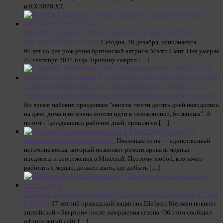
и RX 9070 XT.
Борьба с раком и съемки лысой в «Гарри Поттере»:
как жила Мэгги Смит
Сегодня, 28 декабря, исполняется
90 лет со дня рождения британской актрисы Мэгги Смит. Она умерла
27 сентября 2024 года. Причину смерти […]
Собянин объяснил рост заболеваемости COVID-19 в
Москве праздниками и особенностями весеннего сезона
Во время майских праздников "многие почти десять дней находились
на даче, дома и не очень хотели идти в поликлиники, больницы". А
потом - "дождавшись рабочих дней, пришли со […]
Как найти
пчелиные соты в Minecraft
Пчелиные соты — единственный
источник воска, который позволяет ремонтировать медные
предметы и сооружения в Minecraft. Поэтому любой, кто хочет
работать с медью, должен знать, где добыть […]
Шеймус Коулман покинет «Эвертон» летом после 17 лет
в клубе
37-летний ирландский защитник Шеймус Коулман покинет
английский «Эвертон» после завершения сезона. Об этом сообщил
официальный сайт […]