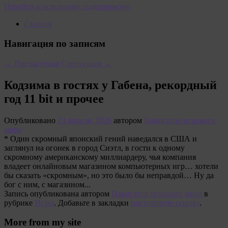
Перейти к основному содержимому
Главная
Навигация по записям
←
Предыдущая
Следующая
→
Кодзима в гостях у Габена, рекордный
год 11 bit и прочее
Опубликовано
23 апреля, 2026
автором
Навигатор игрового
мира
* Один скромный японский гений наведался в США и
заглянул на огонек в город Сиэтл, в гости к одному
скромному американскому миллиардеру, чья компания
владеет онлайновым магазином компьютерных игр… хотели
бы сказать «скромным», но это было бы неправдой… Ну да
бог с ним, с магазином...
Запись опубликована автором
Навигатор игрового мира
в
рубрике
Игры
. Добавьте в закладки
постоянную ссылку
.
More from my site