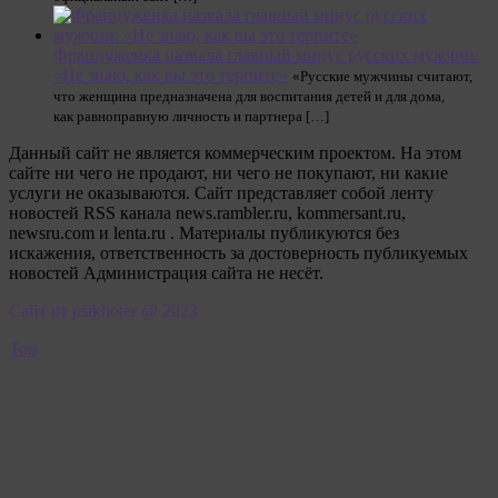
Француженка назвала главный минус русских мужчин:
«Не знаю, как вы это терпите»
«Русские мужчины считают,
что женщина предназначена для воспитания детей и для дома,
как равноправную личность и партнера […]
Данный сайт не является коммерческим проектом. На этом
сайте ни чего не продают, ни чего не покупают, ни какие
услуги не оказываются. Сайт представляет собой ленту
новостей RSS канала news.rambler.ru, kommersant.ru,
newsru.com и lenta.ru . Материалы публикуются без
искажения, ответственность за достоверность публикуемых
новостей Администрация сайта не несёт.
Сайт от psikhoter @ 2023
Top