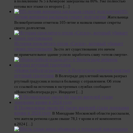
в поликлинике № 5 в Кемерове завершены на 80%. Уже полностью
готовы все этажи со второго […]
105-
летняя женщина раскрыла секрет долголетия
Жительница
Великобритании отметила 105-летие и назвала главные секреты
своего долголетия.
История проклятого отеля «Сесил», который убивает
своих постояльцев
За сто лет существования это ничем
не примечательное здание успело заработать славу «отеля смерти».
«НовостиВолгограда.ру»: в Волгограде ребенок разгрыз
ртутный градусник
В Волгограде двухлетний мальчик разгрыз
ртутный градусник и попал в больницу с отравлением. Об этом
со ссылкой на источник в экстренных службах сообщают
«НовостиВолгограда.ру». Инцидент […]
В Подмосковье около 60 тысяч жителей стали донорами
крови в 2024 году
В Минздраве Московской области рассказали,
что жители региона сдали свыше 78,1 т крови и её компонентов
в 2024 […]