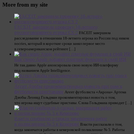
More from my site
FACEIT завершила проверку 18-летнего
русскоговорящего игрока CS 2
FACEIT завершила
расследование в отношении 18-летнего игрока из России под ником
nocries, который в короткие сроки занял первое место
в североамериканском рейтинге […]
Как скоро Apple добавит платные функции в свой ИИ
Не так давно Apple анонсировала свою новую ИИ-платформу
под названием Apple Intelligence.
Агент Дзюбы прокомментировал новость про поиск
футболиста приставами
Агент футболиста «Акрона» Артема
Дзюбы Леонид Гольдман прокомментировал новость о том,
что игрока ищут судебные приставы. Слова Гольдмана приводит […]
Власти сообщили о сроках завершения работ
в поликлинике № 5 в Кемерове
Власти рассказали о том,
когда закончатся работы в кемеровской поликлинике № 5. Работы