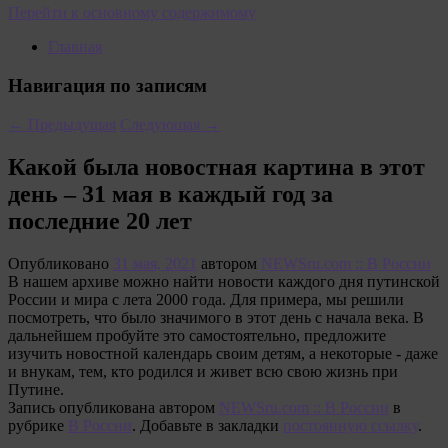
Перейти к основному содержимому
Главная
Навигация по записям
←
Предыдущая
Следующая
→
Какой была новостная картина в этот
день – 31 мая в каждый год за
последние 20 лет
Опубликовано
31 мая, 2021
автором
NEWSru.com :: В России
В нашем архиве можно найти новости каждого дня путинской
России и мира с лета 2000 года. Для примера, мы решили
посмотреть, что было значимого в этот день с начала века. В
дальнейшем пробуйте это самостоятельно, предложите
изучить новостной календарь своим детям, а некоторые - даже
и внукам, тем, кто родился и живет всю свою жизнь при
Путине.
Запись опубликована автором
NEWSru.com :: В России
в
рубрике
В России
. Добавьте в закладки
постоянную ссылку
.