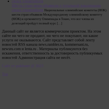
Шесть стран мира объявили о тотальной вакцинации
своих олимпийцев
Национальные олимпийские комитеты (НОК)
шести стран объявили Международному олимпийскому комитету
(МОК) и оргкомитету Олимпиады в Токио, что все члены их
делегаций пройдут полный курс […]
Данный сайт не является коммерческим проектом. На этом
сайте ни чего не продают, ни чего не покупают, ни какие
услуги не оказываются. Сайт представляет собой ленту
новостей RSS канала news.rambler.ru, kommersant.ru,
newsru.com и lenta.ru . Материалы публикуются без
искажения, ответственность за достоверность публикуемых
новостей Администрация сайта не несёт.
Сайт от psikhoter @ 2023
Top