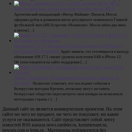
Месси оформил дубль в пятом подряд матче MLS
Аргентинский нападающий «Интер Майами» Лионель Месси
оформил дубль в домашнем матче регулярного чемпионата Главной
футбольной лиги (MLS) против «Нэшвилла». Месси забил два мяча
в пятом […]
Новая iOS 17.1 уменьшит SAR-излучение в iPhone 12,
но только во Франции
Apple заявила, что готовящееся к выходу
обновление iOS 17.1 снизит уровень излучения SAR в iPhone 12.
Об этом говорится на сайте поддержки […]
Аббас Галлямов: “Лукашенко полностью зависит от
Путина”
Политолог отмечает, что последние события в
Белоруссии выгодны Кремлю, поскольку могут заставить
белорусское общество пересмотреть свои взгляды на возможную
интеграцию страны с […]
Данный сайт не является коммерческим проектом. На этом
сайте ни чего не продают, ни чего не покупают, ни какие
услуги не оказываются. Сайт представляет собой ленту
новостей RSS канала news.rambler.ru, kommersant.ru,
newsru.com и lenta.ru . Материалы публикуются без