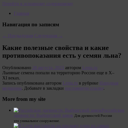
Перейти к основному содержимому
Главная
Навигация по записям
←
Предыдущая
Следующая
→
Какие полезные свойства и какие
противопоказания есть у семян льна?
Опубликовано
28 августа, 2023
автором
Lenta.ru
Льняные семена попали на территорию России еще в X–
XI веках.
Запись опубликована автором
Lenta.ru
в рубрике
Народная
медицина
. Добавьте в закладки
постоянную ссылку
.
More from my site
Российские
древности: Выборгский замок
Для древностей России
это уникальное сооружение.