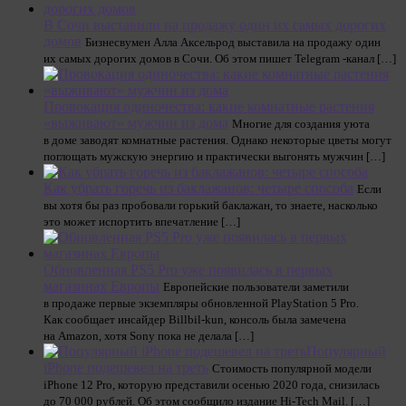
В Сочи выставили на продажу один их самых дорогих
домов
Бизнесвумен Алла Аксельрод выставила на продажу один
их самых дорогих домов в Сочи. Об этом пишет Telegram -канал […]
Провокация одиночества: какие комнатные растения
«выживают» мужчин из дома
Многие для создания уюта
в доме заводят комнатные растения. Однако некоторые цветы могут
поглощать мужскую энергию и практически выгонять мужчин […]
Как убрать горечь из баклажанов: четыре способа
Если
вы хотя бы раз пробовали горький баклажан, то знаете, насколько
это может испортить впечатление […]
Обновленная PS5 Pro уже появилась в первых
магазинах Европы
Европейские пользователи заметили
в продаже первые экземпляры обновленной PlayStation 5 Pro.
Как сообщает инсайдер Billbil-kun, консоль была замечена
на Amazon, хотя Sony пока не делала […]
Популярный
iPhone подешевел на треть
Стоимость популярной модели
iPhone 12 Pro, которую представили осенью 2020 года, снизилась
до 70 000 рублей. Об этом сообщило издание Hi-Tech Mail. […]