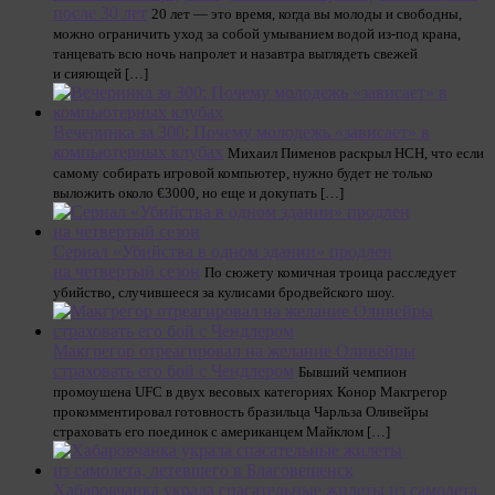
после 30 лет
20 лет — это время, когда вы молоды и свободны,
можно ограничить уход за собой умыванием водой из-под крана,
танцевать всю ночь напролет и назавтра выглядеть свежей
и сияющей […]
Вечеринка за 300: Почему молодежь «зависает» в
компьютерных клубах
Михаил Пименов раскрыл НСН, что если
самому собирать игровой компьютер, нужно будет не только
выложить около €3000, но еще и докупать […]
Сериал «Убийства в одном здании» продлен
на четвертый сезон
По сюжету комичная троица расследует
убийство, случившееся за кулисами бродвейского шоу.
Макгрегор отреагировал на желание Оливейры
страховать его бой с Чендлером
Бывший чемпион
промоушена UFC в двух весовых категориях Конор Макгрегор
прокомментировал готовность бразильца Чарльза Оливейры
страховать его поединок с американцем Майклом […]
Хабаровчанка украла спасательные жилеты из самолета,