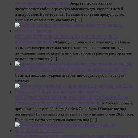
здоровью на энергетиках
Энергетические напитки
представляют собой серьезную опасность для здоровья детей
и подростков. Врач-терапевт Наталья Леонтьева предупредила
о скрытых опасностях, связанных […]
Когда выгодно досрочно снять деньги со вклада,
объяснил эксперт
Обычно досрочное закрытие вклада в банке
вызывает потерю всех или части накопленных процентов, ведь
по условиям многих депозитных договоров за раннее расторжение
деньги начисляются […]
Врач рассказал о пользе семечек для пожилых людей
Семечки помогают укрепить сердечно-сосудистую и нервную
системы.
Что нужно знать про обновление 2.8 для Zenless Zone
Zero — детали со стрима разработчиков
HoYoverse провела
презентацию версии 2. 8 для Zenless Zone Zero. Обновление под
названием «Новый закат над новым Эриду» выйдет 6 мая 2026 года.
По сюжету патча загадочная личность под […]
Эти мастхэв-средства должны быть у каждой женщины