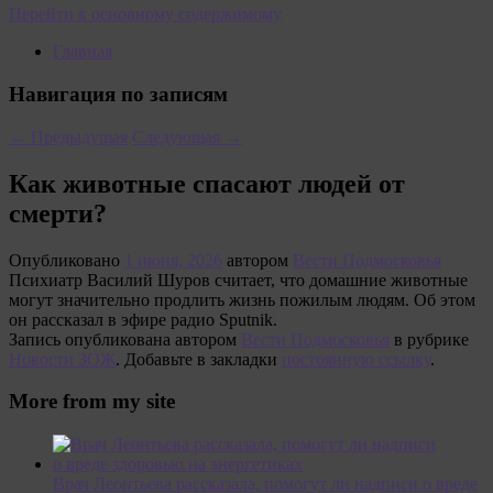
Перейти к основному содержимому
Главная
Навигация по записям
←
Предыдущая
Следующая
→
Как животные спасают людей от
смерти?
Опубликовано
1 июня, 2026
автором
Вести Подмосковья
Психиатр Василий Шуров считает, что домашние животные
могут значительно продлить жизнь пожилым людям. Об этом
он рассказал в эфире радио Sputnik.
Запись опубликована автором
Вести Подмосковья
в рубрике
Новости ЗОЖ
. Добавьте в закладки
постоянную ссылку
.
More from my site
Врач Леонтьева рассказала, помогут ли надписи о вреде