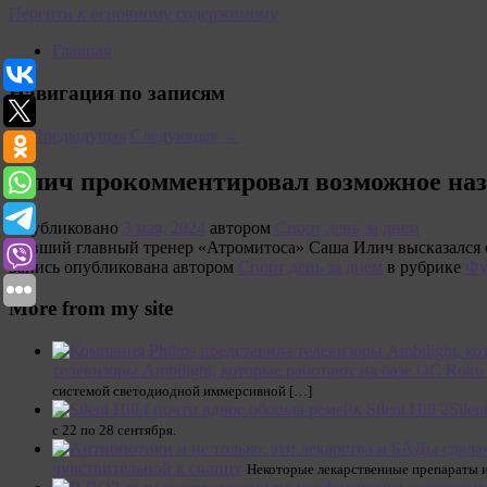
Перейти к основному содержимому
Главная
Навигация по записям
←
Предыдущая
Следующая
→
Илич прокомментировал возможное на
Опубликовано
3 мая, 2024
автором
Спорт день за днем
Бывший главный тренер «Атромитоса» Саша Илич высказался о 
Запись опубликована автором
Спорт день за днем
в рубрике
Фу
More from my site
телевизоры Ambilight, которые работают на базе ОС Ro
системой светодиодной иммерсивной […]
Silen
с 22 по 28 сентября.
чувствительной к солнцу
Некоторые лекарственные препараты и