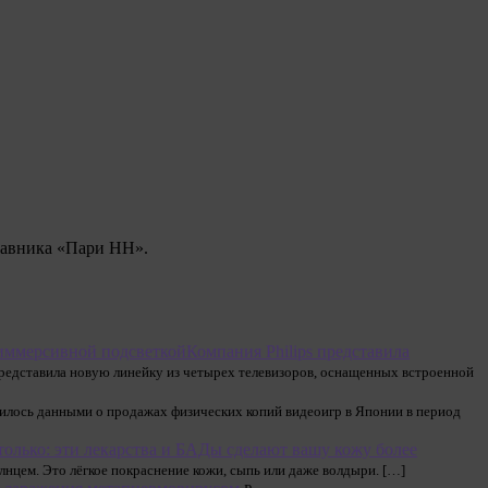
ставника «Пари НН».
Компания Philips представила
представила новую линейку из четырех телевизоров, оснащенных встроенной
лилось данными о продажах физических копий видеоигр в Японии в период
только: эти лекарства и БАДы сделают вашу кожу более
нцем. Это лёгкое покраснение кожи, сыпь или даже волдыри. […]