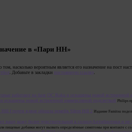
значение в «Пари НН»
том, насколько вероятным является его назначение на пост на
тбол
. Добавьте в закладки
постоянную ссылку
.
ku и оснащены новой встроенной иммерсивной подсветкой
Philips 
t Hill f почти вдвое обошла ремейк Silent Hill 2
Издание Famitsu поде
Антибиотики и не 
ли пищевые добавки могут вызвать определённые симптомы при контакте с сол