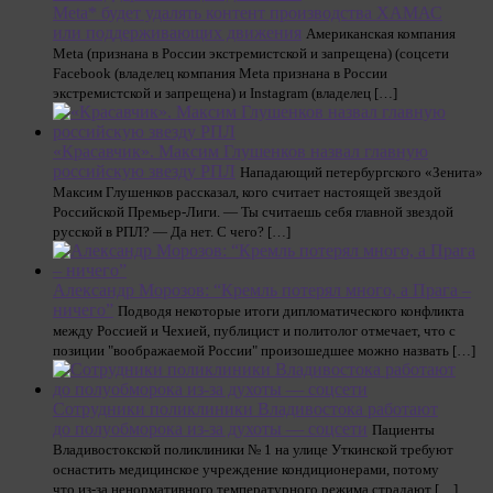
Meta* будет удалять контент производства ХАМАС
или поддерживающих движения
Американская компания
Meta (признана в России экстремистской и запрещена) (соцсети
Facebook (владелец компания Meta признана в России
экстремистской и запрещена) и Instagram (владелец […]
«Красавчик». Максим Глушенков назвал главную
российскую звезду РПЛ
Нападающий петербургского «Зенита»
Максим Глушенков рассказал, кого считает настоящей звездой
Российской Премьер-Лиги. — Ты считаешь себя главной звездой
русской в РПЛ? — Да нет. С чего? […]
Александр Морозов: “Кремль потерял много, а Прага –
ничего”
Подводя некоторые итоги дипломатического конфликта
между Россией и Чехией, публицист и политолог отмечает, что с
позиции "воображаемой России" произошедшее можно назвать […]
Сотрудники поликлиники Владивостока работают
до полуобморока из-за духоты — соцсети
Пациенты
Владивостокской поликлиники № 1 на улице Уткинской требуют
оснастить медицинское учреждение кондиционерами, потому
что из-за ненормативного температурного режима страдают […]