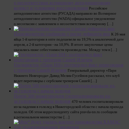
о несоответствии всемирному антидопинговому
кодексу и условиями восстановления
Российское
антидопинговое агентство (РУСАДА) направило во Всемирное
антидопинговое агентство (WADA) официальное уведомление
о несогласии с заявлением о несоответствии всемирному […]
Производители сообщили о риске дефицита яиц
К 26 мая
яйца 1-й категории в опте подешевели на 19,5% к аналогичной дате
апреля, а 2-й категории - на 10,9%. В итоге закупочные цены
оказались ниже себестоимости производства. Между тем в […]
Гендиректор «Пари НН» подтвердил факт переговоров
с тренером Сашей Иличем
Генеральный директор «Пари
Нижнего Новгорода» Давид Мелик-Гусейнов рассказал, что клуб
ведет переговоры с сербским тренером Сашей […]
Почти 500 нижегородцев госпитализировали из-
за гололеда с начала холодов
470 человек госпитализировали
из-за падения в гололед в Нижегородской области с начала прихода
холодов. Об этом корреспонденту сайта pravda-nn.ru сообщили
в региональном министерстве […]