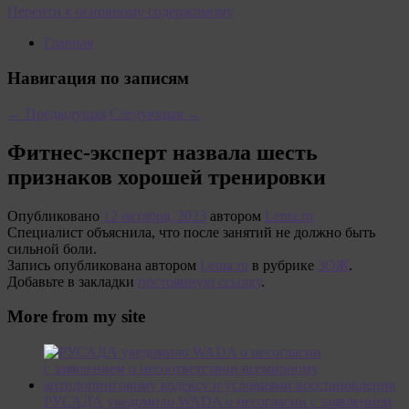
Перейти к основному содержимому
Главная
Навигация по записям
←
Предыдущая
Следующая
→
Фитнес-эксперт назвала шесть
признаков хорошей тренировки
Опубликовано
12 октября, 2023
автором
Lenta.ru
Специалист объяснила, что после занятий не должно быть
сильной боли.
Запись опубликована автором
Lenta.ru
в рубрике
ЗОЖ
.
Добавьте в закладки
постоянную ссылку
.
More from my site
РУСАДА уведомило WADA о несогласии с заявлением