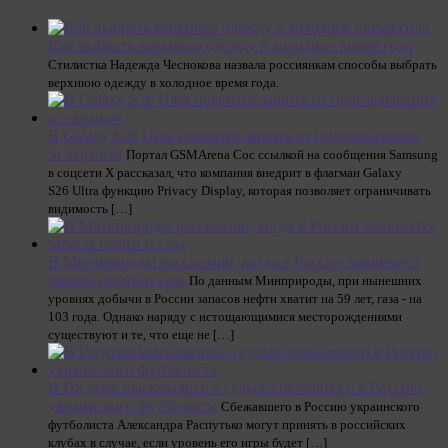
Как выбрать верхнюю одежду в холодное время года
Стилистка Надежда Чеснокова назвала россиянкам способы выбрать
верхнюю одежду в холодное время года.
В Galaxy S26 Ultra появится защита от подглядывания
за экраном
Портал GSMArena Сос ссылкой на сообщения Samsung
в соцсети Х рассказал, что компания внедрит в флагман Galaxy
S26 Ultra функцию Privacy Display, которая позволяет ограничивать
видимость […]
В Минприроды рассказали, когда в России закончатся
запасы нефти и газа
По данным Минприроды, при нынешних
уровнях добычи в России запасов нефти хватит на 59 лет, газа - на
103 года. Однако наряду с истощающимися месторождениями
существуют и те, что еще не […]
В Госдуме высказались о судьбе сбежавшего в Россию
украинского футболиста
Сбежавшего в Россию украинского
футболиста Александра Распутько могут принять в российских
клубах в случае, если уровень его игры будет […]