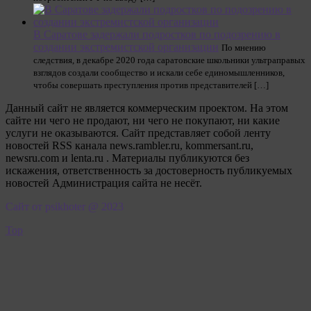
В Саратове задержали подростков по подозрению в
создании экстремистской организации
По мнению
следствия, в декабре 2020 года саратовские школьники ультраправых
взглядов создали сообщество и искали себе единомышленников,
чтобы совершать преступления против представителей […]
Данный сайт не является коммерческим проектом. На этом
сайте ни чего не продают, ни чего не покупают, ни какие
услуги не оказываются. Сайт представляет собой ленту
новостей RSS канала news.rambler.ru, kommersant.ru,
newsru.com и lenta.ru . Материалы публикуются без
искажения, ответственность за достоверность публикуемых
новостей Администрация сайта не несёт.
Сайт от psikhoter @ 2023
Top