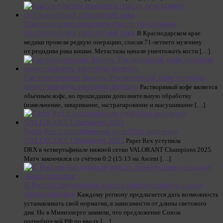
Краснодарские онкологи спасли пенсионера
со сложнейшей патологией рака
В Краснодарском крае
медики провели редкую операцию, спасая 71-летнего мужчину
от рецидива рака кишки. Метастазы начали уничтожать кости […]
Гастроэнтеролог Кашух: Растворимый кофе натощак
может повлечь язвенную болезнь
Растворимый кофе является
обычным кофе, но прошедшим дополнительную обработку
(измельчение, заваривание, экстрагирование и высушивание […]
Paper Rex с россиянином something покинула
VALORANT Champions 2025
Paper Rex уступила
DRX в четвертьфинале нижней сетки VALORANT Champions 2025.
Матч закончился со счётом 0:2 (15:13 на Ascent […]
В России предложили ввести прогрессивную шкалу
энерготарифов
Каждому региону предлагается дать возможность
устанавливать свой норматив, в зависимости от длины светового
дня. Но в Миниэнерго заявили, что предложение Союза
потребителей РФ по вводу […]