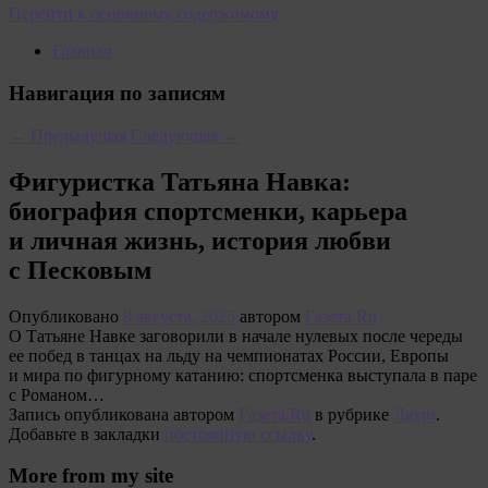
Перейти к основному содержимому
Главная
Навигация по записям
←
Предыдущая
Следующая
→
Фигуристка Татьяна Навка:
биография спортсменки, карьера
и личная жизнь, история любви
с Песковым
Опубликовано
8 августа, 2025
автором
Газета.Ru
О Татьяне Навке заговорили в начале нулевых после череды
ее побед в танцах на льду на чемпионатах России, Европы
и мира по фигурному катанию: спортсменка выступала в паре
с Романом…
Запись опубликована автором
Газета.Ru
в рубрике
Люди
.
Добавьте в закладки
постоянную ссылку
.
More from my site