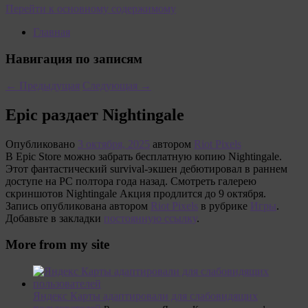
Перейти к основному содержимому
Главная
Навигация по записям
←
Предыдущая
Следующая
→
Epic раздает Nightingale
Опубликовано
3 октября, 2025
автором
Riot Pixels
В Epic Store можно забрать бесплатную копию Nightingale.
Этот фантастический survival-экшен дебютировал в раннем
доступе на PC полтора года назад. Смотреть галерею
скриншотов Nightingale Акция продлится до 9 октября.
Запись опубликована автором
Riot Pixels
в рубрике
Игры
.
Добавьте в закладки
постоянную ссылку
.
More from my site
Яндекс Карты адаптировали для слабовидящих