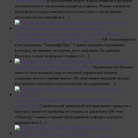
пользователей
В приложении Яндекс Карты появилась функция
автоматического увеличения шрифтов и иконок. Размер элементов
интерфейса теперь изменяется в соответствии с настройками
доступности на смартфоне […]
Овощи и фрукты не по карману: россияне начали
больше экономить на продуктах питания
Об этом говорится
в исследовании "Тинькофф Data". Главная причина сокращения
расходов, по мнению экспертов, рост инфляции. По данным
Росстата, только за февраль стоимость […]
Польша
нанесла удар по украинской общине
Правительство Польши
нанесло болезненный удар по местной украинской общине,
сокращая льготы и меняя законы. Об этом заявил ведущий эксперт
Российского института стратегических исследований […]
Россиянам рассказали о приводящих к инсульту
привычках
Самой плохой привычкой, которая может привести к
инсульту, является привычка не следить за давлением. Об этом
«Ленте.ру» заявил старший преподаватель кафедры хирургии
медицинского […]