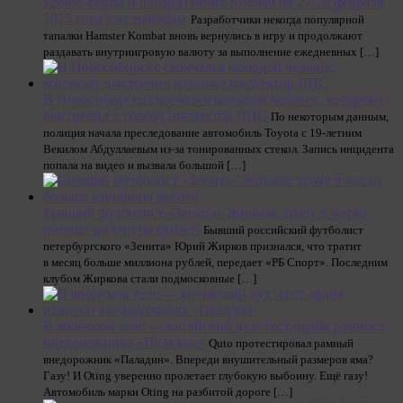
Комбо-карты и шифр Hamster Kombat на 27-28 февраля
2025 года уже найдены
Разработчики некогда популярной
тапалки Hamster Kombat вновь вернулись в игру и продолжают
раздавать внутриигровую валюту за выполнение ежедневных […]
В Новосибирске скончался молодой человек, которому
выстрелил в голову инспектор ДПС
По некоторым данным,
полиция начала преследование автомобиль Toyota с 19-летним
Векилом Абдуллаевым из-за тонированных стекол. Запись инцидента
попала на видео и вызвала большой […]
Бывший футболист «Зенита» Жирков: трачу в месяц
больше миллиона рублей
Бывший российский футболист
петербургского «Зенита» Юрий Жирков признался, что тратит
в месяц больше миллиона рублей, передает «РБ Спорт». Последним
клубом Жиркова стали подмосковные […]
В японском теле — китайский дух: тест-драйв рамного
внедорожника «Паладин»
Quto протестировал рамный
внедорожник «Паладин». Впереди внушительный размеров яма?
Газу! И Oting уверенно пролетает глубокую выбоину. Ещё газу!
Автомобиль марки Oting на разбитой дороге […]