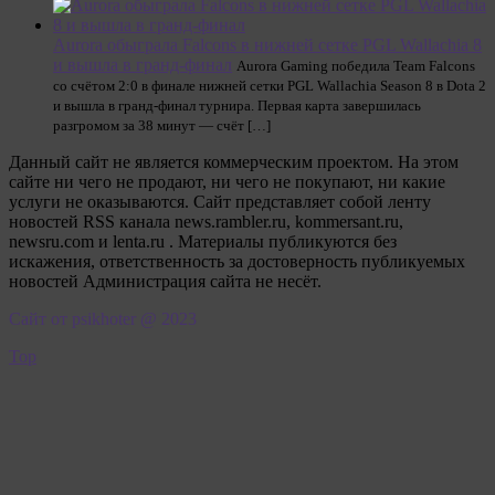
Aurora обыграла Falcons в нижней сетке PGL Wallachia 8
и вышла в гранд-финал
Aurora Gaming победила Team Falcons
со счётом 2:0 в финале нижней сетки PGL Wallachia Season 8 в Dota 2
и вышла в гранд-финал турнира. Первая карта завершилась
разгромом за 38 минут — счёт […]
Данный сайт не является коммерческим проектом. На этом
сайте ни чего не продают, ни чего не покупают, ни какие
услуги не оказываются. Сайт представляет собой ленту
новостей RSS канала news.rambler.ru, kommersant.ru,
newsru.com и lenta.ru . Материалы публикуются без
искажения, ответственность за достоверность публикуемых
новостей Администрация сайта не несёт.
Сайт от psikhoter @ 2023
Top