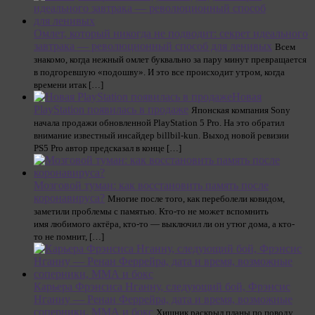
Омлет, который никогда не подводит: секрет идеального
завтрака — революционный способ для ленивых
Всем
знакомо, когда нежный омлет буквально за пару минут превращается
в подгоревшую «подошву». И это все происходит утром, когда
времени итак […]
Новая
PlayStation появилась в продаже
Японская компания Sony
начала продажи обновленной PlayStation 5 Pro. На это обратил
внимание известный инсайдер billbil-kun. Выход новой ревизии
PS5 Pro автор предсказал в конце […]
Мозговой туман: как восстановить память после
коронавируса?
Многие после того, как переболели ковидом,
заметили проблемы с памятью. Кто-то не может вспомнить
имя любимого актёра, кто-то — выключил ли он утюг дома, а кто-
то не помнит, […]
Карьера Фрэнсиса Нганну, следующий бой, Фрэнсис
Нганну — Ренан Феррейра, дата и время, возможные
соперники, MMA и бокс
Хищник раскрыл планы по поводу