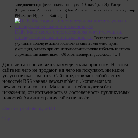
завершения профессионального пути. 19 октября в Эр-Рияде
(Саудовская Аравия) на «Kingdom Arena» состоится большой турнир
PFL Super Fights — Battle […]
Daily Mail: кремы с тестостероном могут улучшить
половую жизнь женщин в менопаузе
Тестостерон может
улучшить половую жизнь и смягчить симптомы менопаузы
у женщин, однако при его использовании важно избегать контакта
с домашними животными. Об этом эксперты рассказали […]
Данный сайт не является коммерческим проектом. На этом
сайте ни чего не продают, ни чего не покупают, ни какие
услуги не оказываются. Сайт представляет собой ленту
новостей RSS канала news.rambler.ru, kommersant.ru,
newsru.com и lenta.ru . Материалы публикуются без
искажения, ответственность за достоверность публикуемых
новостей Администрация сайта не несёт.
Сайт от psikhoter @ 2023
Top