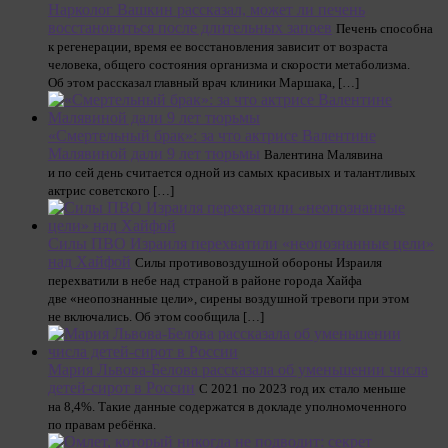
Нарколог Вашкин рассказал, может ли печень
восстановиться после длительных запоев
Печень способна
к регенерации, время ее восстановления зависит от возраста
человека, общего состояния организма и скорости метаболизма.
Об этом рассказал главный врач клиники Маршака, […]
«Смертельный брак»: за что актрисе Валентине
Малявиной дали 9 лет тюрьмы
Валентина Малявина
и по сей день считается одной из самых красивых и талантливых
актрис советского […]
Силы ПВО Израиля перехватили «неопознанные цели»
над Хайфой
Силы противовоздушной обороны Израиля
перехватили в небе над страной в районе города Хайфа
две «неопознанные цели», сирены воздушной тревоги при этом
не включались. Об этом сообщила […]
Мария Львова-Белова рассказала об уменьшении числа
детей-сирот в России
С 2021 по 2023 год их стало меньше
на 8,4%. Такие данные содержатся в докладе уполномоченного
по правам ребёнка.