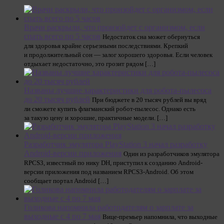
Врачи раскрыли, что произойдет с организмом, если
спать всего по 5 часов
Недостаток сна может обернуться
для здоровья крайне серьезными последствиями. Крепкий
и продолжительный сон — залог хорошего здоровья. Если человек
отдыхает недостаточно, это грозит рядом […]
Названы лучшие характеристики для робота-пылесоса
до 20 тысяч рублей
При бюджете в 20 тысяч рублей вы вряд
ли сможете купить флагманский робот-пылесос. Однако есть
за такую цену и хорошие, практичные модели. […]
Разработчик эмулятора PlayStation 3 начал разработку
Android-версии приложения
Один из разработчиков эмулятора
RPCS3, известный по нику DH, приступил к созданию Android-
версии приложения под названием RPCS3-Android. Об этом
сообщает портал Android […]
Голикова напомнила работодателям о зарплате за
выходные с 4 по 7 мая
Вице-премьер напомнила, что выходные