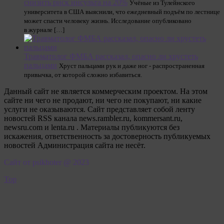
снизить риск инсульта на 20%
Учёные из Тулейнского
университета в США выяснили, что ежедневный подъём по лестнице
может спасти человеку жизнь. Исследование опубликовано
в журнале […]
Травматолог ФМБА рассказал, опасно ли хрустеть
пальцами
Хруст пальцами рук и даже ног - распространенная
привычка, от которой сложно избавиться.
Данный сайт не является коммерческим проектом. На этом
сайте ни чего не продают, ни чего не покупают, ни какие
услуги не оказываются. Сайт представляет собой ленту
новостей RSS канала news.rambler.ru, kommersant.ru,
newsru.com и lenta.ru . Материалы публикуются без
искажения, ответственность за достоверность публикуемых
новостей Администрация сайта не несёт.
Сайт от psikhoter @ 2023
Top