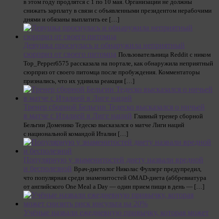
в этом году продлятся с 1 по 10 мая. Организации не должны
снижать зарплату в связи с объявленными президентом нерабочими
днями и обязаны выплатить ее […]
Девушка проснулась и обнаружила неприятный
сюрприз от своего питомца
Пользовательница Reddit с ником
Top_Pepper6575 рассказала на портале, как обнаружила неприятный
сюрприз от своего питомца после пробуждения. Комментаторы
признались, что их удивила реакция […]
Тренер сборной Бельгии Тедеско высказался о ничьей
в матче с Италией в Лиге наций
Главный тренер сборной
Бельгии Доменико Тедеско высказался о матче Лиги наций
с национальной командой Италии […]
Популярную у знаменитостей диету назвали вредной
и бесполезной
Врач-диетолог Николас Фуллерг предупредил,
что популярная среди знаменитостей OMAD-диета (аббревиатура
от английского One Meal a Day — один прием пищи в день — […]
Учёные назвали ежедневную привычку, которая может