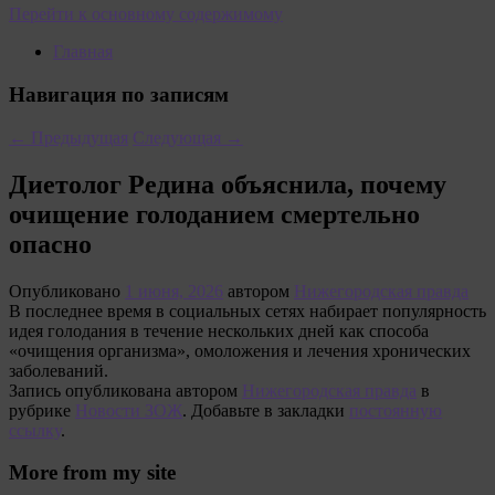
Перейти к основному содержимому
Главная
Навигация по записям
←
Предыдущая
Следующая
→
Диетолог Редина объяснила, почему
очищение голоданием смертельно
опасно
Опубликовано
1 июня, 2026
автором
Нижегородская правда
В последнее время в социальных сетях набирает популярность
идея голодания в течение нескольких дней как способа
«очищения организма», омоложения и лечения хронических
заболеваний.
Запись опубликована автором
Нижегородская правда
в
рубрике
Новости ЗОЖ
. Добавьте в закладки
постоянную
ссылку
.
More from my site