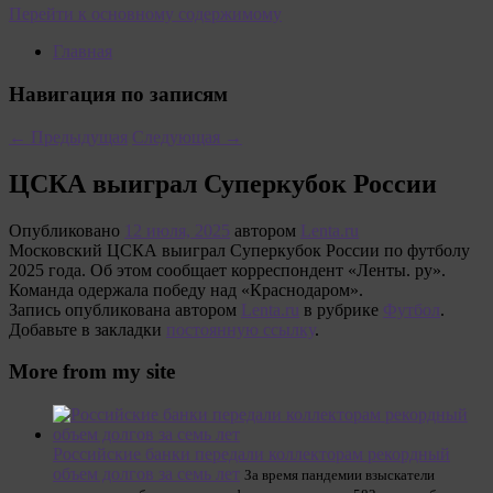
Перейти к основному содержимому
Главная
Навигация по записям
←
Предыдущая
Следующая
→
ЦСКА выиграл Суперкубок России
Опубликовано
12 июля, 2025
автором
Lenta.ru
Московский ЦСКА выиграл Суперкубок России по футболу
2025 года. Об этом сообщает корреспондент «Ленты. ру».
Команда одержала победу над «Краснодаром».
Запись опубликована автором
Lenta.ru
в рубрике
Футбол
.
Добавьте в закладки
постоянную ссылку
.
More from my site
Российские банки передали коллекторам рекордный
объем долгов за семь лет
За время пандемии взыскатели