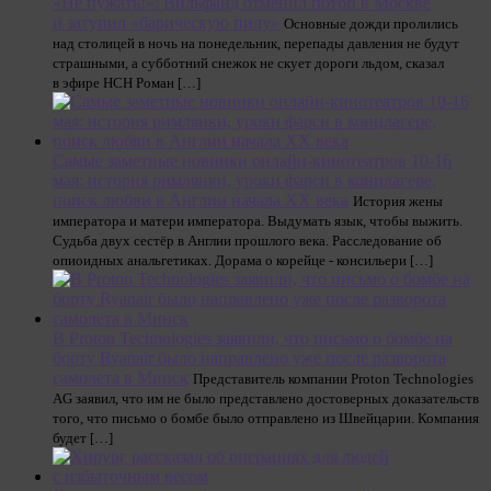
«Не пужать!»: Вильфанд отменил потоп в Москве
и затупил «барическую пилу»
Основные дожди пролились
над столицей в ночь на понедельник, перепады давления не будут
страшными, а субботний снежок не скует дороги льдом, сказал
в эфире НСН Роман […]
Самые заметные новинки онлайн-кинотеатров 10-16
мая: история римлянки, уроки фарси в концлагере,
поиск любви в Англии начала XX века
История жены
императора и матери императора. Выдумать язык, чтобы выжить.
Судьба двух сестёр в Англии прошлого века. Расследование об
опиоидных анальгетиках. Дорама о корейце - консильери […]
В Proton Technologies заявили, что письмо о бомбе на
борту Ryanair было направлено уже после разворота
самолета в Минск
Представитель компании Proton Technologies
AG заявил, что им не было представлено достоверных доказательств
того, что письмо о бомбе было отправлено из Швейцарии. Компания
будет […]