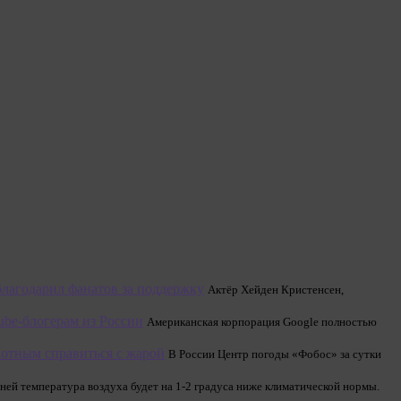
лагодарил фанатов за поддержку
Актёр Хейден Кристенсен,
be-блогерам из России
Американская корпорация Google полностью
отным справиться с жарой
В России Центр погоды «Фобос» за сутки
ней температура воздуха будет на 1-2 градуса ниже климатической нормы.