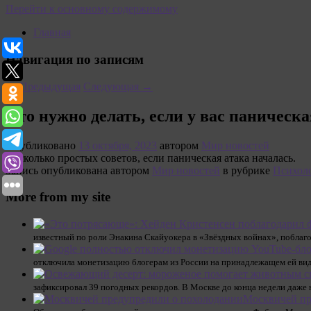
Перейти к основному содержимому
Главная
Навигация по записям
←
Предыдущая
Следующая
→
Что нужно делать, если у вас паническа
Опубликовано
13 октября, 2023
автором
Мир новостей
Несколько простых советов, если паническая атака началась.
Запись опубликована автором
Мир новостей
в рубрике
Психол
More from my site
известный по роли Энакина Скайуокера в «Звёздных войнах», поблаг
отключила монетизацию блогерам из России на принадлежащем ей ви
зафиксировал 39 погодных рекордов. В Москве до конца недели даже 
Москвичей пр