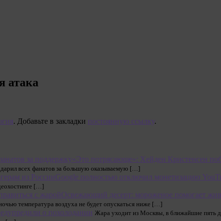
я атака
огия
. Добавьте в закладки
постоянную ссылку
.
«Это потрясающе»: Хейден Кристенсен поб
одарил всех фанатов за большую оказываемую […]
Google полностью отключил монетизацию YouTu
деохостинге […]
Освежающий десерт: мороженое помогает жив
ночью температура воздуха не будет опускаться ниже […]
едупредили о похолодании
Жара уходит из Москвы, в ближайшие пять д