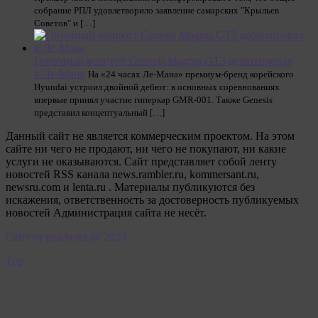
собрание РПЛ удовлетворило заявление самарских "Крыльев
Советов" и […]
Гоночный концепт Genesis Magma GT3 дебютировал
в Ле-Мане
На «24 часах Ле-Мана» премиум-бренд корейского
Hyundai устроил двойной дебют: в основных соревнованиях
впервые принял участие гиперкар GMR-001. Также Genesis
представил концептуальный […]
Данный сайт не является коммерческим проектом. На этом
сайте ни чего не продают, ни чего не покупают, ни какие
услуги не оказываются. Сайт представляет собой ленту
новостей RSS канала news.rambler.ru, kommersant.ru,
newsru.com и lenta.ru . Материалы публикуются без
искажения, ответственность за достоверность публикуемых
новостей Администрация сайта не несёт.
Сайт от psikhoter @ 2023
Top