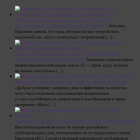
Желающих попробовать групповой секс пар
предупредили о неприятных последствиях
Ангелина
Прыткова заявила, что пары, которые желают попробовать
групповой секс, могут столкнуться с неприятными […]
Биолог Лялина: цинк и магний диабетики могут
получить из тыквенных семечек
Тыквенные семечки имеют
низкий гликемический индекс (около 25. — Прим. ред.), поэтому
их можно употреблять […]
Малышева раскрыла неожиданную пользу суеверий
«Добрые суеверия», например, вера в эффективность амулетов,
могут быть полезными для повышения концентрации
и стрессоустойчивости, заявила врач Елена Малышева в эфире
программы «Жить […]
Болгария усложнила транзит российского газа в Европу
Власти Болгарии ввели налог на транзит российского
трубопроводного газа, поставляемого по ее территории в страны
Евросоюза (ЕС). Соответствующий законопроект опубликовали