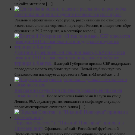
на сайте местного […]
Центробанк оценил падение реального курса рубля
Реальный эффективный курс рубля, рассчитанный по отношению
к валютам основных торговых партнеров России, в январе-сентябре
снизился на 29,7 процента, а в сентябре вырос […]
Дмитрий Губерниев: «Я так понимаю, СБР опасается
реакции IBU и сомневается в поддержке клубного
турнира в Хантах.
Дмитрий Губерниев призвал СБР поддержать
проведение нового клубного турнира. Новый клубный турнир
биатлонистов планируется провести в Ханты-Мансийске […]
Калужский скульптор призвала уважать её права на
космонавтиков
После открытия байкерами Калуги на улице
Ленина, 96А скульптуры мотоциклиста в скафандре ситуацию
прокомментировала скульптор Алина […]
“Крылья Советов” и “Нижний Новгород” приняли в
Премьер-лигу
Официальный сайт Российской футбольной
Премьер-лиги в понедельник проинформировал о том, что общее