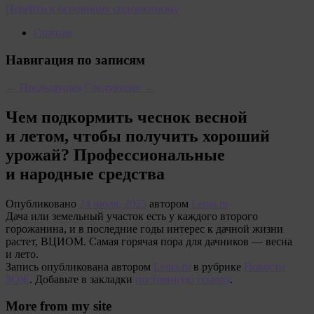
Перейти к основному содержимому
Главная
Навигация по записям
←
Предыдущая
Следующая
→
Чем подкормить чеснок весной
и летом, чтобы получить хороший
урожай? Профессиональные
и народные средства
Опубликовано
24 июля, 2025
автором
Lenta.ru
Дача или земельный участок есть у каждого второго
горожанина, и в последние годы интерес к дачной жизни
растет, ВЦИОМ. Самая горячая пора для дачников — весна
и лето.
Запись опубликована автором
Lenta.ru
в рубрике
Новости
ЗОЖ
. Добавьте в закладки
постоянную ссылку
.
More from my site