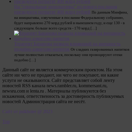
На “социальные инициативы” из нового послания
президента потратят 400 млрд рублей
По данным Минфина,
на инициативы, озвученные в послании Федеральному собранию,
будет направлено 270 млрд рублей в нынешнем году, и еще 130 - в
следующем. больше всего средств - 170 млрд […]
Терапевт Баранова назвала влияющий на внешность
подобно алкоголю напиток
От сладких газированных напитков
лучше полностью отказаться, поскольку они провоцируют отеки
подобно […]
Данный сайт не является коммерческим проектом. На этом
сайте ни чего не продают, ни чего не покупают, ни какие
услуги не оказываются. Сайт представляет собой ленту
новостей RSS канала news.rambler.ru, kommersant.ru,
newsru.com и lenta.ru . Материалы публикуются без
искажения, ответственность за достоверность публикуемых
новостей Администрация сайта не несёт.
Сайт от psikhoter @ 2023
Top