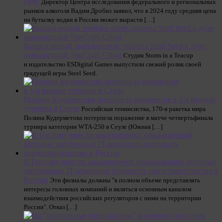
году
Директор Центра исследования федерального и региональных
рынков алкоголя Вадим Дробиз заявил, что в 2024 году средняя цена
на бутылку водки в России может вырасти […]
Вышел новый трейлер стелс-экшена Steel Seed в духе
невышедшей StarCraft: Ghost
Студия Storm in a Teacup
и издательство ESDigital Games выпустили свежий ролик своей
грядущей игры Steel Seed.
Полина Кудерметова потерпела поражение в 1/4 финала
турнира в Сеуле
Российская теннисистка, 170-я ракетка мира
Полина Кудерметова потерпела поражение в матче четвертьфинала
турнира категории WTA-250 в Сеуле (Южная […]
В Госдуму внесли законопроект, обязывающий крупные
зарубежные IT-компании открывать представительства в
России
Эти филиалы должны "в полном объеме представлять
интересы головных компаний и являться основным каналом
взаимодействия российских регуляторов с ними на территории
России". Отказ […]