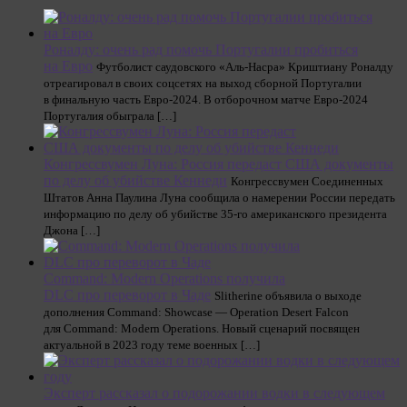
Роналду: очень рад помочь Португалии пробиться
на Евро
Футболист саудовского «Аль-Насра» Криштиану Роналду
отреагировал в своих соцсетях на выход сборной Португалии
в финальную часть Евро-2024. В отборочном матче Евро-2024
Португалия обыграла […]
Конгрессвумен Луна: Россия передаст США документы
по делу об убийстве Кеннеди
Конгрессвумен Соединенных
Штатов Анна Паулина Луна сообщила о намерении России передать
информацию по делу об убийстве 35-го американского президента
Джона […]
Command: Modern Operations получила
DLC про переворот в Чаде
Slitherine объявила о выходе
дополнения Command: Showcase — Operation Desert Falcon
для Command: Modern Operations. Новый сценарий посвящен
актуальной в 2023 году теме военных […]
Эксперт рассказал о подорожании водки в следующем