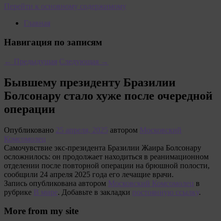
Перейти к основному содержимому
Главная
Навигация по записям
←
Предыдущая
Следующая
→
Бывшему президенту Бразилии
Болсонару стало хуже после очередной
операции
Опубликовано
25 апреля, 2025
автором
Московский
Комсомолец
Самочувствие экс-президента Бразилии Жаира Болсонару
осложнилось: он продолжает находиться в реанимационном
отделении после повторной операции на брюшной полости,
сообщили 24 апреля 2025 года его лечащие врачи.
Запись опубликована автором
Московский Комсомолец
в
рубрике
В мире
. Добавьте в закладки
постоянную ссылку
.
More from my site