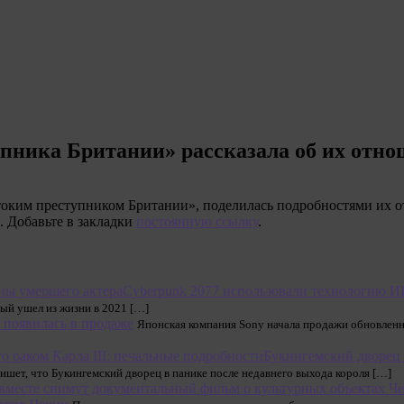
пника Британии» рассказала об их отн
оким преступником Британии», поделилась подробностями их отн
. Добавьте в закладки
постоянную ссылку
.
Cyberpunk 2077 использовали технологию И
рый ушел из жизни в 2021 […]
n появилась в продаже
Японская компания Sony начала продажи обновленной
Букингемский дворец в
 пишет, что Букингемский дворец в панике после недавнего выхода короля […]