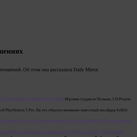
ошениях
ошений. Об этом она рассказала Daily Mirror.
И для замены умершего актера
Игровая студия из Польши, CD Projekt
 PlayStation 5 Pro. На это обратил внимание известный инсайдер billbil-
 панике из-за состояния больного раком Карла III: печальные
Рамзан Кадыров и министр культуры Ольга Любимова