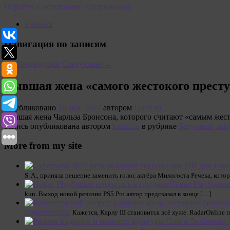
Перейти к основному содержимому
Главная
Навигация по записям
←
Предыдущая
Следующая
→
Бывшая жена «самого жестокого престу
Опубликовано
16 мая, 2024
автором
Lenta.ru
Бывшая жена Чарльза Бронсона, которого считают «самым жест
Запись опубликована автором
Lenta.ru
в рубрике
Безумный мир
More from my site
S. A., приняла решение заменить голос актёра Милогоста Речека, кото
Новая PlayStatio
kun. Выход новой ревизии PS5 Pro автор предсказал в конце […]
подробности
Кажется, Карлу III становится всё хуже. RadarOnline