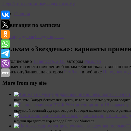
Перейти к основному содержимому
Главная
Навигация по записям
←
Предыдущая
Следующая
→
Бальзам «Звездочка»: варианты приме
Опубликовано
13 августа, 2023
автором
Рамблер
С момента своего появления бальзам «Звездочка» завоевал попу
Запись опубликована автором
Рамблер
в рубрике
Народная ме
More from my site
накрыты. Вокруг бегают пять детей, которые впервые увидели родите
окружной военный суд приговорил 16 годам колонии строгого режима
в сутки предлагает мэр города Евгений Моисеев.
На