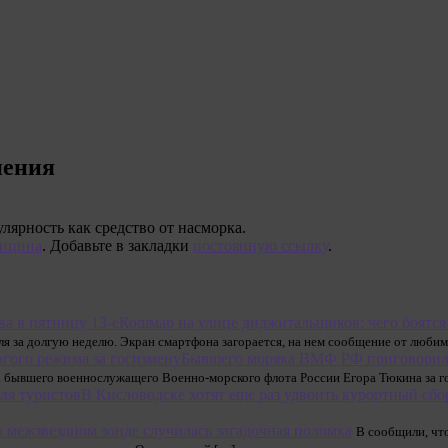
нения
лярность как средство от насморка.
дицина
. Добавьте в закладки
постоянную ссылку
.
Кошмар на улице диджитальщиков: чего боятся 
ля за долгую неделю. Экран смартфона загорается, на нем сообщение от люби
Бывшего моряка ВМФ РФ приговорили 
 бывшего военнослужащего Военно-морского флота России Егора Тюкина за г
В Кисловодске хотят еще раз удвоить курортный сбо
 межзвездном зонде случилась загадочная поломка
В сообщили, чт