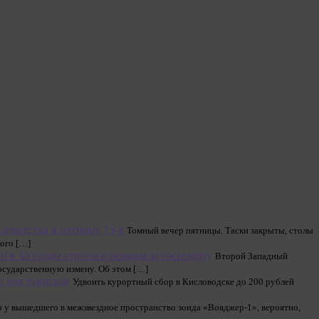
агентства в пятницу 13-е
Томный вечер пятницы. Таски закрыты, столы
мого […]
к 16 годам строгого режима за госизмену
Второй Западный
осударственную измену. Об этом […]
р для туристов
Удвоить курортный сбор в Кисловодске до 200 рублей
о у вышедшего в межзвездное пространство зонда «Вояджер-1», вероятно,