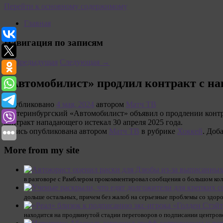
Перейти к основному содержимому
Главная
Навигация по записям
←
Предыдущая
Следующая
→
«Автомобилист» продлил контракт с 
Опубликовано
4 мая, 2024
автором
Матч ТВ
Екатеринбургский «Автомобилист» объявил о продлении контра
контракт нападающего истекал 30 апреля 2025 года.
Запись опубликована автором
Матч ТВ
в рубрике
Хоккей
. Доб
More from my site
в разговоре с Рамблером прокомментировал сообщения о большом кол
дольше остальных, причем без жалоб на серьезные проблемы со здор
находится на продвинутой стадии переговоров о подписании центрово