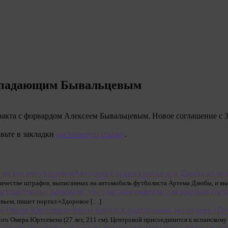
нападающим Бывальцевым
кта с форвардом Алексеем Бывальцевым. Новое соглашение с 30
авьте в закладки
постоянную ссылку
.
Автоюрист оценил риски для Дзюбы из-за 
ичестве штрафов, выписанных на автомобиль футболиста Артема Дзюбы, и выс
Ученые раскрыли, что едят долгожители для крепких сосу
овьем, пишет портал «Здоровое […]
«Реал» близок к подписанию экс-игрока «Г
го Омера Юртсевена (27 лет, 211 см). Центровой присоединится к испанскому 