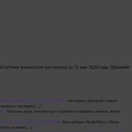
‑летним хоккеистом рассчитано до 31 мая 2026 года. Прежний
выписанных на его авто штрафов
Автоюрист Дмитрий Славнов
казался о грозящем […]
дов
Пожилые люди, получающие с едой много пищевых волокон, живут
олден Стэйт» Омера Юртсевена
Как сообщает BasketNews, «Реал»
клубу до конца […]