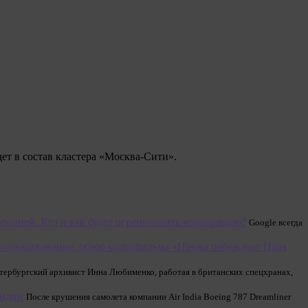
ет в состав кластера «Москва-Сити».
полией. Кто и как будет ограничивать корпорацию?
Google всегда
пожертвование: обзор мультфильма «Нэчжа побеждает Царя
етербургский архивист Инна Любименко, работая в британских спецхранах,
Индии
После крушения самолета компании Air India Boeing 787 Dreamliner