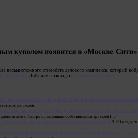
нным куполом появится в «Москве-Сити»
ле восьмиэтажного стилобата делового комплекса, который войд
ости Москвы
. Добавьте в закладки
постоянную ссылку
.
Google признали незаконной моно
 сервисов для людей.
Демоны, драконы и само
ионная лента, быстро приковавшая к себе внимание зрителей […]
ак Русский Север едва не стал английской колонией
В 1914 году п
Раскрыты страшные подробности крушения самолета в 