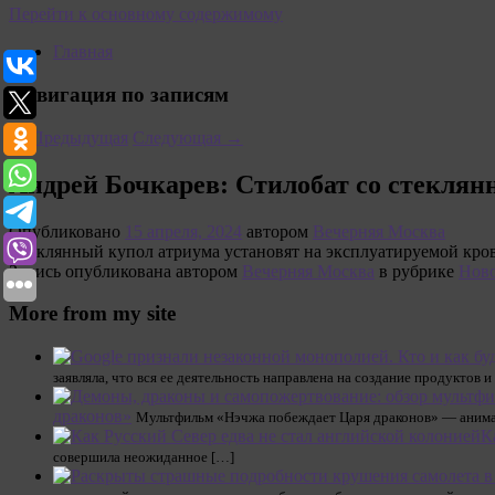
Перейти к основному содержимому
Главная
Навигация по записям
←
Предыдущая
Следующая
→
Андрей Бочкарев: Стилобат со стекля
Опубликовано
15 апреля, 2024
автором
Вечерняя Москва
Стеклянный купол атриума установят на эксплуатируемой кров
Запись опубликована автором
Вечерняя Москва
в рубрике
Нов
More from my site
заявляла, что вся ее деятельность направлена на создание продуктов и
драконов»
Мультфильм «Нэчжа побеждает Царя драконов» — анимац
К
совершила неожиданное […]