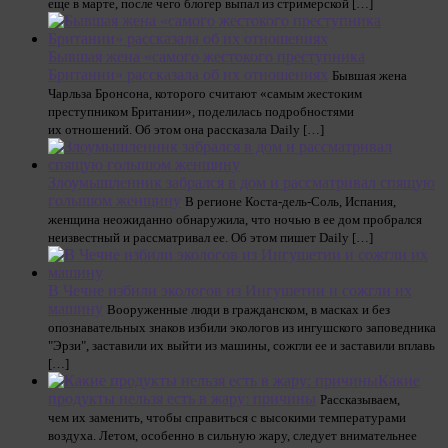
еще в марте, после чего блогер выпал из стримерской […]
Бывшая жена «самого жестокого преступника
Британии» рассказала об их отношениях
Бывшая жена
Чарльза Бронсона, которого считают «самым жестоким
преступником Британии», поделилась подробностями
их отношений. Об этом она рассказала Daily […]
Злоумышленник забрался в дом и рассматривал спящую
голышом женщину
В регионе Коста-дель-Соль, Испания,
женщина неожиданно обнаружила, что ночью в ее дом пробрался
неизвестный и рассматривал ее. Об этом пишет Daily […]
В Чечне избили экологов из Ингушетии и сожгли их
машину
Вооруженные люди в гражданском, в масках и без
опознавательных знаков избили экологов из ингушского заповедника
"Эрзи", заставили их выйти из машины, сожгли ее и заставили вплавь
[…]
Какие
продукты нельзя есть в жару: причины
Рассказываем,
чем их заменить, чтобы справиться с высокими температурами
воздуха. Летом, особенно в сильную жару, следует внимательнее