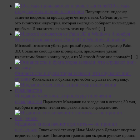
10 самых
продаваемых игровых консолей
Популярность видеоигр
заметно возросла за прошедшую четверть века. Сейчас игры —
это гигантская индустрия, которая ежегодно собирает миллиардные
прибыли. И значительная часть этих прибылей […]
Microsoft откажется от Paint 3D в Windows 4 ноября
Microsoft готовится убить растровый графический редактор Paint
3D. Согласно сообщению корпорации, приложение удалят
из системы ближе к концу года, а из Microsoft Store оно пропадёт […]
Финансисты и бухгалтеры заявили, что слушают поп-
музыку
Финансисты и бухгалтеры любят слушать поп-музыку.
Молдавия ужесточила процедуру получения
гражданства
Парламент Молдавии на заседании в четверг, 30 мая,
одобрил в первом чтении поправки в закон о гражданстве.
Мэддисон снова начнет стримить — он пропил
все деньги
Эпатажный стример Илья Maddyson Давыдов впервые
вернется к стримам. Последняя трансляция «короля рунета» прошла