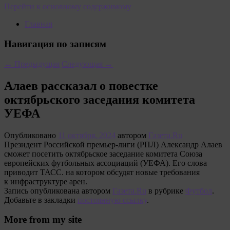
Перейти к основному содержимому
Главная
Навигация по записям
←
Предыдущая
Следующая
→
Алаев рассказал о повестке
октябрьского заседания комитета
УЕФА
Опубликовано
11 октября, 2024
автором
Газета.Ru
Президент Российской премьер-лиги (РПЛ) Александр Алаев
сможет посетить октябрьское заседание комитета Союза
европейских футбольных ассоциаций (УЕФА). Его слова
приводит ТАСС. на котором обсудят новые требования
к инфраструктуре арен.
Запись опубликована автором
Газета.Ru
в рубрике
Футбол
.
Добавьте в закладки
постоянную ссылку
.
More from my site